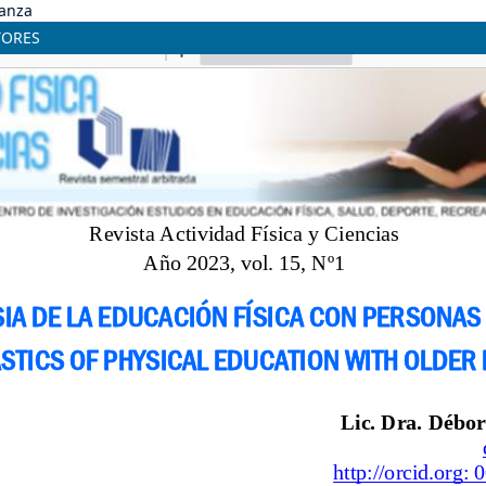
danza
YORES