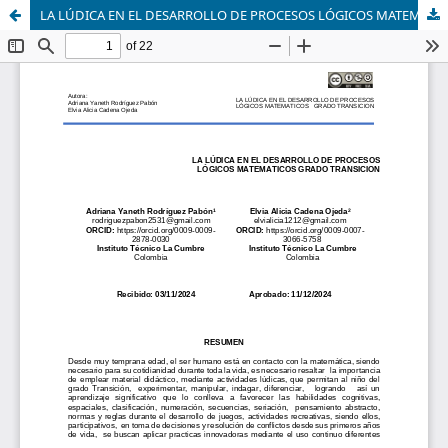
LA LÚDICA EN EL DESARROLLO DE PROCESOS LÓGICOS MATEMATICOS GRADO TRANSICION