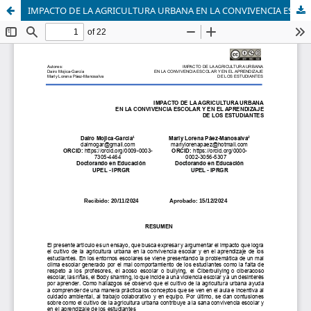
IMPACTO DE LA AGRICULTURA URBANA EN LA CONVIVENCIA ESCOLAR Y EN EL APRENDIZAJE DE LOS ESTUDIANTES