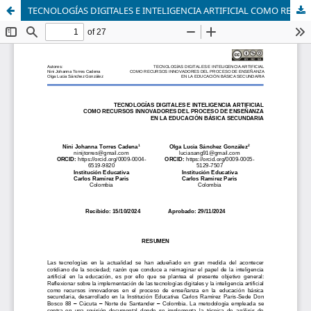
TECNOLOGÍAS DIGITALES E INTELIGENCIA ARTIFICIAL COMO RECURSOS INNOVADORES DEL PROCESO DE ENSEÑANZA EN LA EDUCACIÓN BÁSICA SECUNDARIA