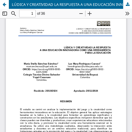
LÚDICA Y CREATIVIDAD LA RESPUESTA A UNA EDUCACIÓN INNOVADORA COMO UNA HERRAMIENTA PARA LA EDUCACIÓN