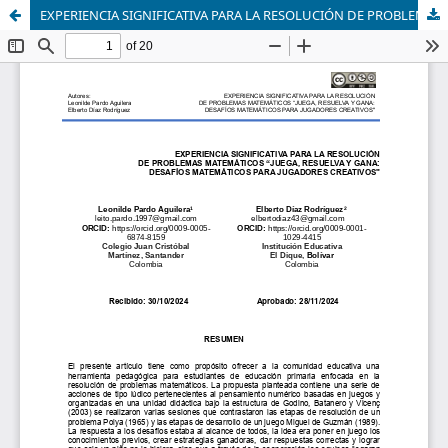
EXPERIENCIA SIGNIFICATIVA PARA LA RESOLUCIÓN DE PROBLEMAS MATEMÁTICOS “JUEGA, RESUELVA Y GANA: DESAFÍOS MATEMÁTICOS PARA JUGADORES CREATIVOS"