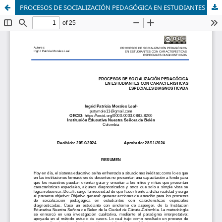
PROCESOS DE SOCIALIZACIÓN PEDAGÓGICA EN ESTUDIANTES CON CARACTERÍSTICAS ESPECIALES DIAGNOSTICADA