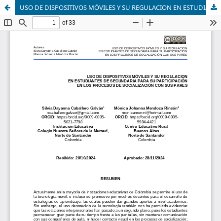
USO DE DISPOSITIVOS MÓVILES Y SU REGULACION EN ESTUDIANTES DE SECUNDARIA PARA SU PARTICIPACIÓN EN LOS PROCESOS DE SOCIALIZACIÓN CON SUS PARES