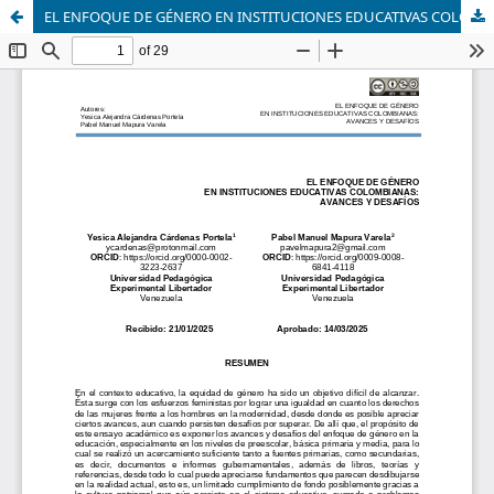
EL ENFOQUE DE GÉNERO EN INSTITUCIONES EDUCATIVAS COLOMBIANAS: AVANCES Y DESAFÍOS