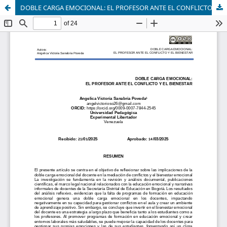
DOBLE CARGA EMOCIONAL: EL PROFESOR ANTE EL CONFLICTO Y EL BIENESTAR