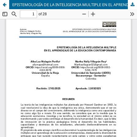
EPISTEMOLOGÍA DE LA INTELIGENCIA MULTIPLE EN EL APRENDIZAJE DE LA EDUCACIÓN CONTEMPORANEA