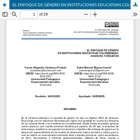
EL ENFOQUE DE GÉNERO EN INSTITUCIONES EDUCATIVAS COLOMBIANAS: AVANCES Y DESAFÍOS