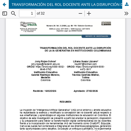
TRANSFORMACIÓN DEL ROL DOCENTE ANTE LA DISRUPCIÓN DE LA IA GENERATIVA EN INSTITUCIONES COLOMBIANAS