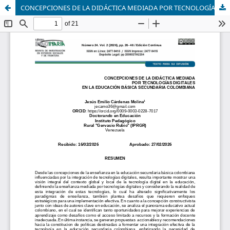
CONCEPCIONES DE LA DIDÁCTICA MEDIADA POR TECNOLOGÍAS DIGITALES EN LA EDUCACIÓN BÁSICA SECUNDARIA COLOMBIANA