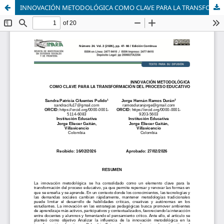
INNOVACIÓN METODOLÓGICA COMO CLAVE PARA LA TRANSFORMACIÓN DEL PROCESO EDUCATIVO