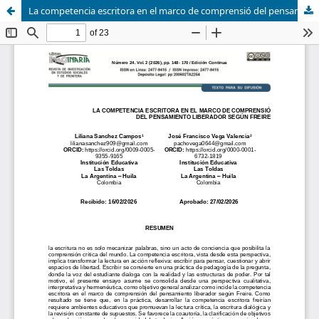
La competencia escritora en el marco de comprensió del pensamiento LIBERADOR según Freire