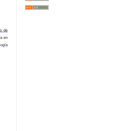
ro de
ra en
logía