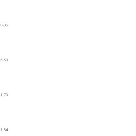
20-35
36-50
51-70
71-84