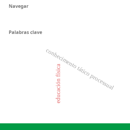
Navegar
Palabras clave
conhecimento tático processual
educación física