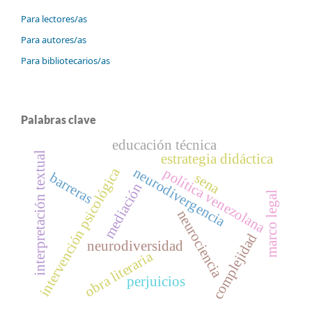
Para lectores/as
Para autores/as
Para bibliotecarios/as
Palabras clave
educación técnica
interpretación textual
estrategia didáctica
neurodivergencia
intervención psicológica
política venezolana
barreras
sena
mediación
marco legal
neurociencia
complejidad
neurodiversidad
obra literaria
perjuicios