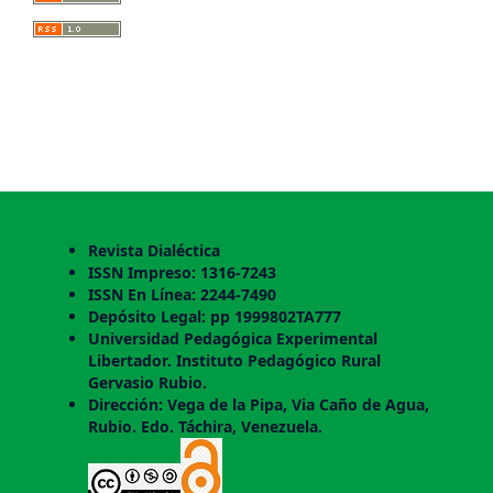
Revista Dialéctica
ISSN Impreso: 1316-7243
ISSN En Línea: 2244-7490
Depósito Legal: pp 1999802TA777
Universidad Pedagógica Experimental
Libertador. Instituto Pedagógico Rural
Gervasio Rubio.
Dirección: Vega de la Pipa, Via Caño de Agua,
Rubio. Edo. Táchira, Venezuela.