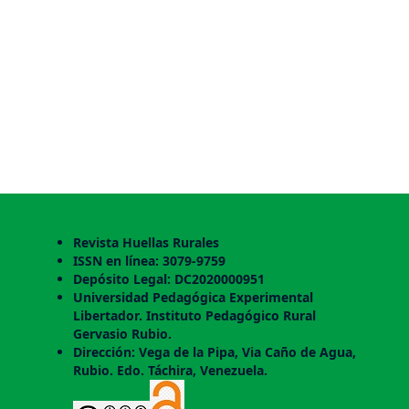
Revista Huellas Rurales
ISSN en línea: 3079-9759
Depósito Legal: DC2020000951
Universidad Pedagógica Experimental
Libertador. Instituto Pedagógico Rural
Gervasio Rubio.
Dirección: Vega de la Pipa, Via Caño de Agua,
Rubio. Edo. Táchira, Venezuela.