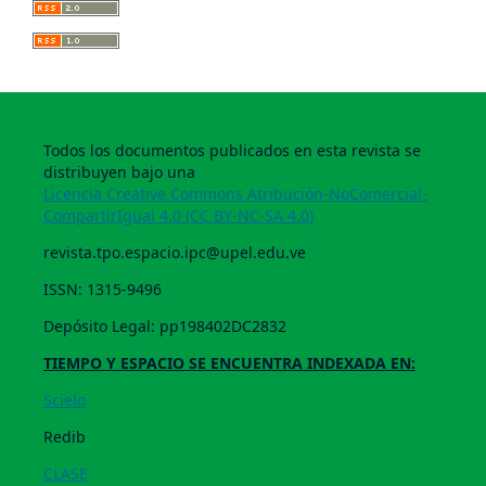
Todos los documentos publicados en esta revista se
distribuyen bajo una
Licencia Creative Commons Atribución-NoComercial-
CompartirIgual 4.0 (CC BY-NC-SA 4.0)
revista.tpo.espacio.ipc@upel.edu.ve
ISSN: 1315-9496
Depósito Legal: pp198402DC2832
TIEMPO Y ESPACIO SE ENCUENTRA INDEXADA EN:
Scielo
Redib
CLASE