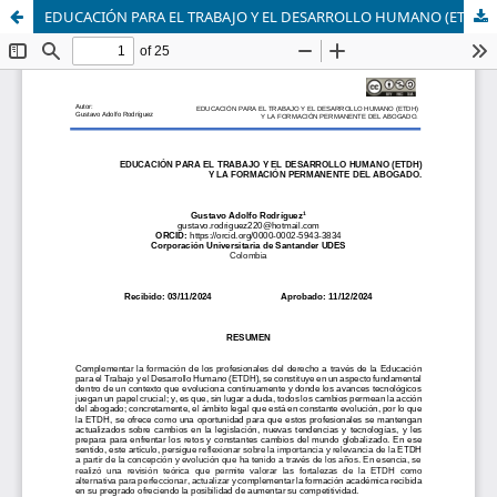
EDUCACIÓN PARA EL TRABAJO Y EL DESARROLLO HUMANO (ETDH) Y LA FORMACIÓN PERMANENTE DEL ABOGADO.