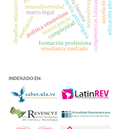
intervención psicológica
novela histórica
neurodivergencia
educación técnica
obra literaria
desafíos educativos
competencias básicas
neurodiversidad
política venezolana
marco legal
mediación
neurociencia
complejidad
formación profesiona
enseñanza mediada
INDEXADO EN: