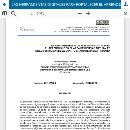
LAS HERRAMIENTAS DIGITALES PARA FORTALECER EL APRENDIZAJE EN EL ÁREA DE CIENCIAS NATURALES DE LOS ESTUDIANTES DE CUARTO GRADO DE BÁSICA PRIMARIA