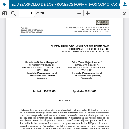
EL DESARROLLO DE LOS PROCESOS FORMATIVOS COMO PARTE DEL USO DE LAS TIC PARA ALCANZAR LA CALIDAD EDUCATIVA