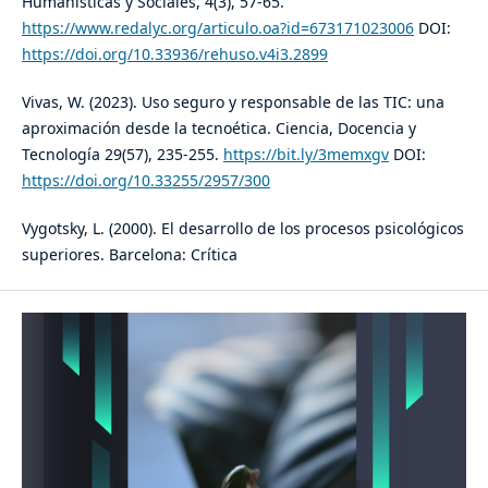
Humanísticas y Sociales, 4(3), 57-65.
https://www.redalyc.org/articulo.oa?id=673171023006
DOI:
https://doi.org/10.33936/rehuso.v4i3.2899
Vivas, W. (2023). Uso seguro y responsable de las TIC: una
aproximación desde la tecnoética. Ciencia, Docencia y
Tecnología 29(57), 235-255.
https://bit.ly/3memxgv
DOI:
https://doi.org/10.33255/2957/300
Vygotsky, L. (2000). El desarrollo de los procesos psicológicos
superiores. Barcelona: Crítica