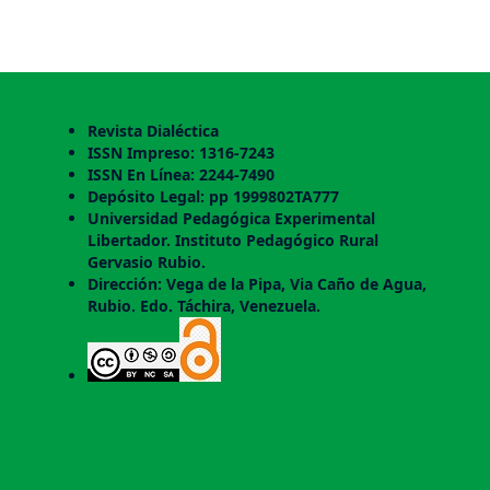
Revista Dialéctica
ISSN Impreso: 1316-7243
ISSN En Línea: 2244-7490
Depósito Legal: pp 1999802TA777
Universidad Pedagógica Experimental
Libertador. Instituto Pedagógico Rural
Gervasio Rubio.
Dirección: Vega de la Pipa, Via Caño de Agua,
Rubio. Edo. Táchira, Venezuela.