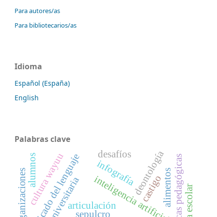
Para autores/as
Para bibliotecarios/as
Idioma
Español (España)
English
Palabras clave
deontología
desafíos
cultura wayuu
significado del lenguaje
alumnos
prácticas pedagógicas
infografía
organizaciones
alimentos
castigo
inteligencia artificial
articulación
sepulcro