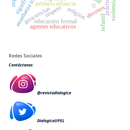
enseñanza universitaria
violencia escolar
primera infancia
fe
devotos
respeto
geociencias
religión
infantil
educación formal
agentes educativos
Redes Sociales
Contáctanos
@revistadialogica
DialogicaUPEL