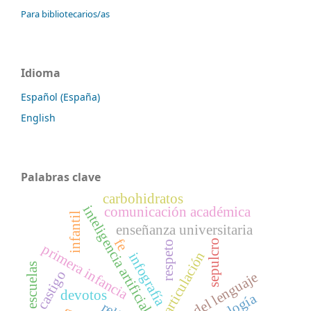
Para bibliotecarios/as
Idioma
Español (España)
English
Palabras clave
carbohidratos
inteligencia artificial
comunicación académica
infantil
enseñanza universitaria
fe
sepulcro
respeto
primera infancia
articulación
infografía
escuelas
castigo
devotos