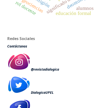
significado del lenguaje
deontología
religión
geociencias
rol docente
alumnos
educación formal
Redes Sociales
Contáctanos
@revistadialogica
DialogicaUPEL