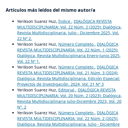
Artículos más leídos del mismo autor/a
Yerikson Suarez Huz,
Índice
,
DIALÓGICA REVISTA
MULTIDISCIPLINARIA: Vol. 22 Núm. 2 (2025): Dialógica,
Revista Multidisciplinaria. Julio - Diciembre 2025, Vol.
22 Nº 2.
Yerikson Suarez Huz,
Número Completo
,
DIALÓGICA
REVISTA MULTIDISCIPLINARIA: Vol. 22 Núm. 1 (2025):
Dialógica, Revista Multidisciplinaria Enero-Junio 2025,
Vol. 22 Nº 1.
Yerikson Suarez Huz,
Número Completo
,
DIALÓGICA
REVISTA MULTIDISCIPLINARIA: Vol. 21 Núm. 3 (2024):
Dialógica, Revista Multidisciplinaria. Edición Especial:
Proyectos de Investigación. 2024, Vol. 21 Nº 3
Yerikson Suarez Huz,
Editorial
,
DIALÓGICA REVISTA
MULTIDISCIPLINARIA: Vol. 20 Núm. 2 (2023): Dialógica,
Revista Multidisciplinaria Julio-Diciembre 2023, Vol. 20
Nº. 2
Yerikson Suarez Huz,
Número Completo
,
DIALÓGICA
REVISTA MULTIDISCIPLINARIA: Vol. 22 Núm. 2 (2025):
Dialógica, Revista Multidisciplinaria. Julio - Diciembre