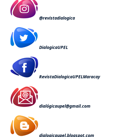
@revistadialogica
DialogicaUPEL
RevistaDialogicaUPELMaracay
dialógicaupel@gmail.com
dialogicaupel.blogspot.com