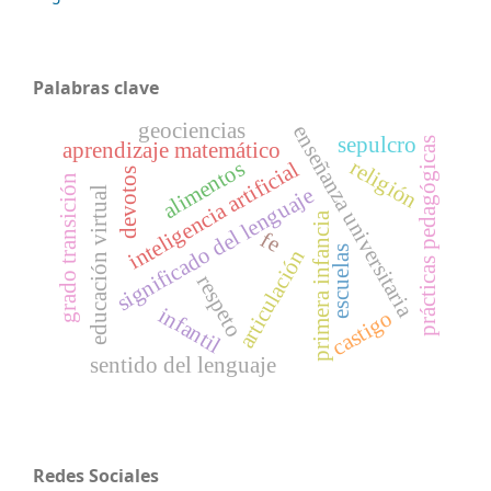
Palabras clave
geociencias
enseñanza universitaria
sepulcro
prácticas pedagógicas
aprendizaje matemático
religión
alimentos
inteligencia artificial
devotos
grado transición
significado del lenguaje
educación virtual
primera infancia
fe
escuelas
articulación
respeto
infantil
castigo
sentido del lenguaje
Redes Sociales