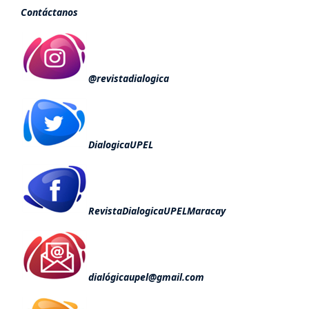
Contáctanos
@revistadialogica
DialogicaUPEL
RevistaDialogicaUPELMaracay
dialógicaupel@gmail.com