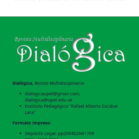
Dialógica,
Revista Multidisciplinaria
dialogicaupel@gmail.com;
dialogica@upel.edu.ve
Instituto Pedagógico "Rafael Alberto Escobar
Lara"
Formato impreso
:
Depósito Legal: pp200402AR1709