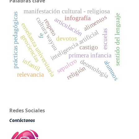
Palabras clave
manifestación cultural - religiosa
prácticas pedagógicas
sentido del lenguaje
alimentos
infografía
articulación
cultura wayuu
respeto
enseñanza universitaria
escuelas
inteligencia artificial
fe
geociencias
devotos
castigo
primera infancia
infantil
sepulcro
deontología
alumnos
religión
relevancia
Redes Sociales
Contáctanos