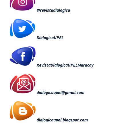
@revistadialogica
DialogicaUPEL
RevistaDialogicaUPELMaracay
dialógicaupel@gmail.com
dialogicaupel.blogspot.com