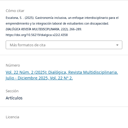
Cómo citar
Escalona, S. . (2025). Gastronomía inclusiva, un enfoque interdisciplinario para el
emprendimiento y la integración laboral de estudiantes con discapacidad.
DIALÓGICA REVISTA MULTIDISCIPLINARIA
,
22
(2), 266–289.
https://doi.org/10.56219/dialgica.v22i2.4358
Más formatos de cita
Número
Vol. 22 Núm. 2 (2025): Dialógica, Revista Multidisciplinaria.
Julio - Diciembre 2025, Vol. 22 Nº 2.
Sección
Artículos
Licencia