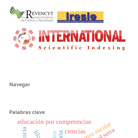
Navegar
Palabras clave
educación por competencias
rendimiento escolar
miguel serra
infancia
ciencias
blog