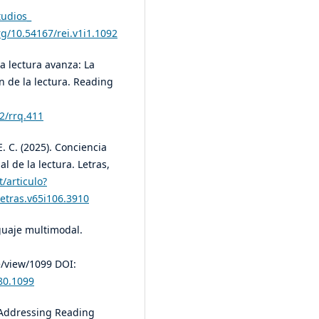
tudios_
rg/10.54167/rei.v1i1.1092
la lectura avanza: La
n de la lectura. Reading
02/rrq.411
E. C. (2025). Conciencia
al de la lectura. Letras,
t/articulo?
letras.v65i106.3910
nguaje multimodal.
e/view/1099 DOI:
80.1099
d Addressing Reading