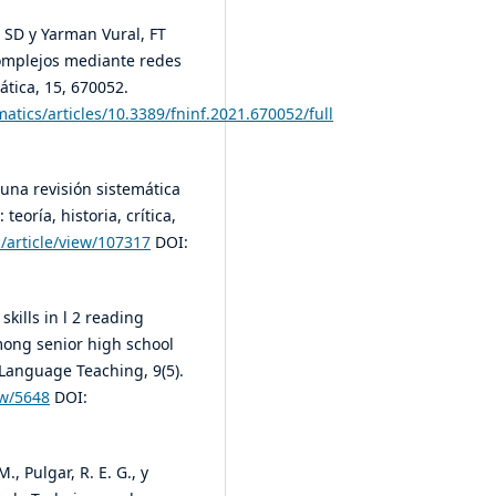
, SD y Yarman Vural, FT
complejos mediante redes
tica, 15, 670052.
atics/articles/10.3389/fninf.2021.670052/full
: una revisión sistemática
teoría, historia, crítica,
c/article/view/107317
DOI:
 skills in l 2 reading
ong senior high school
Language Teaching, 9(5).
ew/5648
DOI:
., Pulgar, R. E. G., y