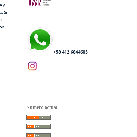
a y
o. Si
el
ión
+58 412 6844605
Número actual