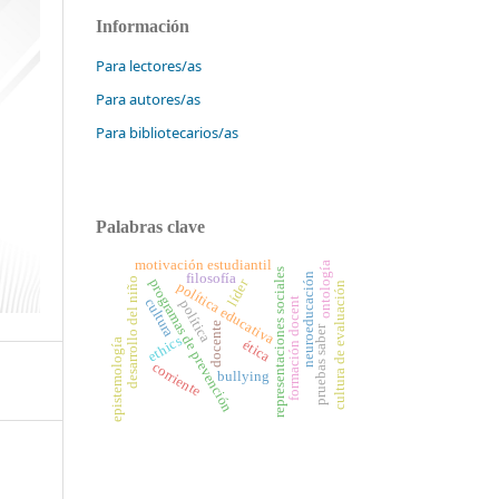
Información
Para lectores/as
Para autores/as
Para bibliotecarios/as
Palabras clave
motivación estudiantil
ontología
representaciones sociales
filosofía
neuroeducación
desarrollo del niño
líder
programas de prevención
política educativa
cultura de evaluación
cultura
formación docent
política
docente
pruebas saber
ethics
epistemología
ética
corriente
bullying