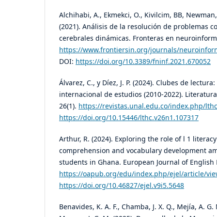
Alchihabi, A., Ekmekci, O., Kivilcim, BB, Newman
(2021). Análisis de la resolución de problemas 
cerebrales dinámicas. Fronteras en neuroinformá
https://www.frontiersin.org/journals/neuroinform
DOI:
https://doi.org/10.3389/fninf.2021.670052
Álvarez, C., y Díez, J. P. (2024). Clubes de lectura
internacional de estudios (2010-2022). Literatura: 
26(1).
https://revistas.unal.edu.co/index.php/lth
https://doi.org/10.15446/lthc.v26n1.107317
Arthur, R. (2024). Exploring the role of l 1 literacy
comprehension and vocabulary development am
students in Ghana. European Journal of English 
https://oapub.org/edu/index.php/ejel/article/vi
https://doi.org/10.46827/ejel.v9i5.5648
Benavides, K. A. F., Chamba, J. X. Q., Mejía, A. G. M