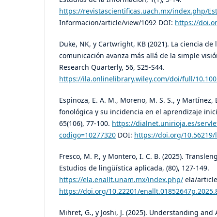
https://revistascientificas.uach.mx/index.php/Es
Informacion/article/view/1092 DOI:
https://doi.o
Duke, NK, y Cartwright, KB (2021). La ciencia de 
comunicación avanza más allá de la simple visió
Research Quarterly, 56, S25-S44.
https://ila.onlinelibrary.wiley.com/doi/full/10.10
Espinoza, E. A. M., Moreno, M. S. S., y Martínez, 
fonológica y su incidencia en el aprendizaje inici
65(106), 77-100.
https://dialnet.unirioja.es/servle
codigo=10277320
DOI:
https://doi.org/10.56219/
Fresco, M. P., y Montero, I. C. B. (2025). Transle
Estudios de lingüística aplicada, (80), 127-149.
https://ela.enallt.unam.mx/index.php/
ela/articl
https://doi.org/10.22201/enallt.01852647p.2025.
Mihret, G., y Joshi, J. (2025). Understanding an