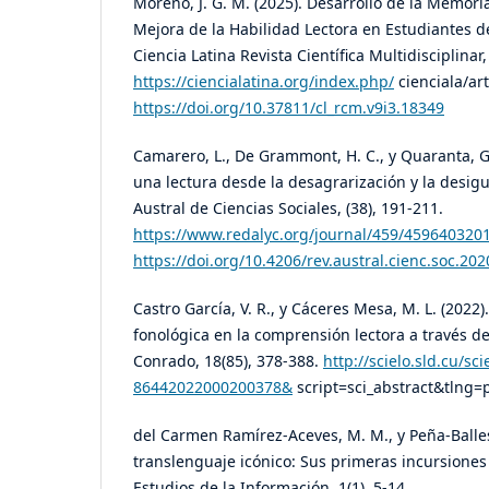
Moreno, J. G. M. (2025). Desarrollo de la Memori
Mejora de la Habilidad Lectora en Estudiantes d
Ciencia Latina Revista Científica Multidisciplinar,
https://ciencialatina.org/index.php/
cienciala/ar
https://doi.org/10.37811/cl_rcm.v9i3.18349
Camarero, L., De Grammont, H. C., y Quaranta, G.
una lectura desde la desagrarización y la desigu
Austral de Ciencias Sociales, (38), 191-211.
https://www.redalyc.org/journal/459/459640320
https://doi.org/10.4206/rev.austral.cienc.soc.20
Castro García, V. R., y Cáceres Mesa, M. L. (2022)
fonológica en la comprensión lectora a través de
Conrado, 18(85), 378-388.
http://scielo.sld.cu/s
86442022000200378&
script=sci_abstract&tlng=
del Carmen Ramírez-Aceves, M. M., y Peña-Ballest
translenguaje icónico: Sus primeras incursiones
Estudios de la Información, 1(1), 5-14.