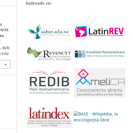
Indexado en:
ey
 ENTRE
ARA
E
A
,
3
(23).
3.5142