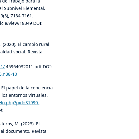
a de Trabajo para la
el Subnivel Elemental.
 9(3), 7134-7161.
ticle/view/18349 DOI:
 (2020). El cambio rural:
aldad social. Revista
11/
45964032011.pdf DOI:
20.n38-10
. El papel de la conciencia
 los entornos virtuales.
cielo.php?pid=S1990-
pt
eros, M. (2023). El
 al documento. Revista