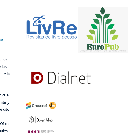
ual
a los
 las
ite la
o cual
itir y
 cite
DOI de
iales