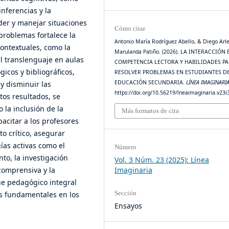
inferencias y la
der y manejar situaciones
Cómo citar
problemas fortalece la
Antonio María Rodríguez Abello, & Diego Arl
contextuales, como la
Marulanda Patiño. (2026). LA INTERACCIÓN
el translenguaje en aulas
COMPETENCIA LECTORA Y HABILIDADES P
gicos y bibliográficos,
RESOLVER PROBLEMAS EN ESTUDIANTES D
EDUCACIÓN SECUNDARIA.
LÍNEA IMAGINARI
y disminuir las
https://doi.org/10.56219/lneaimaginaria.v23i
os resultados, se
 la inclusión de la
Más formatos de cita
pacitar a los profesores
 crítico, asegurar
gías activas como el
Número
to, la investigación
Vol. 3 Núm. 23 (2025): Línea
comprensiva y la
Imaginaria
e pedagógico integral
Sección
s fundamentales en los
Ensayos