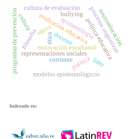
cultura de evaluación
procesos cognitivos
neuroeducación
programas de prevención
bullying
evaluación educativa
cultura
epistemología
política educativa
ethics
filosofía
docente
ética
motivación estudiantil
representaciones sociales
política
corriente
líder
modelos epistemológicos
Indexado en: