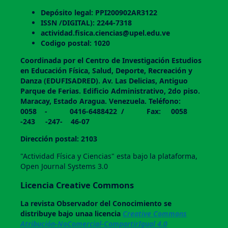
Depósito legal: PPI200902AR3122
ISSN /DIGITAL): 2244-7318
actividad.fisica.ciencias@upel.edu.ve
Codigo postal: 1020
Coordinada por el Centro de Investigación Estudios
en Educación Física, Salud, Deporte, Recreación y
Danza (EDUFISADRED). Av. Las Delicias, Antiguo
Parque de Ferias. Edificio Administrativo, 2do piso.
Maracay, Estado Aragua. Venezuela. Teléfono:
0058 - 0416-6488422 / Fax: 0058
-243 -247- 46-07
Dirección postal: 2103
"Actividad Física y Ciencias" esta bajo la plataforma,
Open Journal Systems 3.0
Licencia Creative Commons
La revista
Observador del Conocimiento
se
distribuye bajo unaa licencia
Creative Commons
Atribución-NoComercial-CompartirIgual 4.0