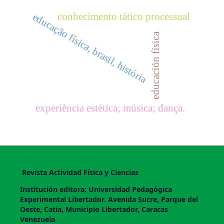
conhecimento tático processual
educação física, brasil, história
educación física
experiência estética; música; dança.
Revista Actividad Física y Ciencias
Institución editora: Universidad Pedagógica
Experimental Libertador. Avenida Sucre, Parque del
Oeste, Catia, Municipio Libertador, Caracas
Venezuela