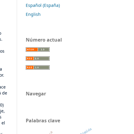
Español (España)
English
o
s.
Número actual
los
ta
or.
ace
á de
Navegar
0)
je,
s
Palabras clave
 el