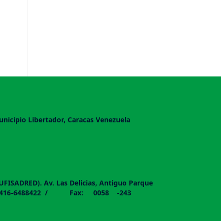
unicipio Libertador, Caracas Venezuela
DUFISADRED). Av. Las Delicias, Antiguo Parque
58 - 0416-6488422 / Fax: 0058 -243