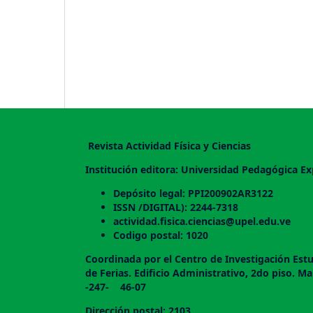
Revista Actividad Física y Ciencias
Institución editora: Universidad Pedagógica Ex
Depósito legal: PPI200902AR3122
ISSN /DIGITAL): 2244-7318
actividad.fisica.ciencias@upel.edu.ve
Codigo postal: 1020
Coordinada por el Centro de Investigación Estu
de Ferias. Edificio Administrativo, 2do
-247- 46-07
Dirección postal: 2103