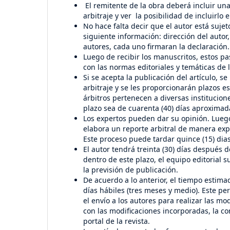
El remitente de la obra deberá incluir un
arbitraje y ver la posibilidad de incluirlo e
No hace falta decir que el autor está sujet
siguiente información: dirección del autor,
autores, cada uno firmaran la declaración.
Luego de recibir los manuscritos, estos p
con las normas editoriales y temáticas de
Si se acepta la publicación del artículo, s
arbitraje y se les proporcionarán plazos e
árbitros pertenecen a diversas institucion
plazo sea de cuarenta (40) días aproxima
Los expertos pueden dar su opinión. Luego 
elabora un reporte arbitral de manera explí
Este proceso puede tardar quince (15) di
El autor tendrá treinta (30) días después de
dentro de este plazo, el equipo editorial s
la previsión de publicación.
De acuerdo a lo anterior, el tiempo estima
días hábiles (tres meses y medio). Este per
el envío a los autores para realizar las mo
con las modificaciones incorporadas, la co
portal de la revista.