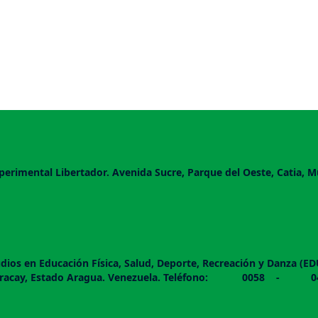
perimental Libertador. Avenida Sucre, Parque del Oeste, Catia, M
dios en Educación Física, Salud, Deporte, Recreación y Danza (E
 piso. Maracay, Estado Aragua. Venezuela. Teléfono: 00