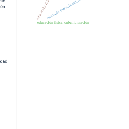
educação física, brasil, história
educación física
dio
ión
educación física, cuba, formación
idad