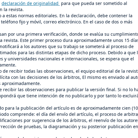
a
declaración de originalidad
para que pueda ser sometido al
n la revista.
o a estas normas editoriales. En la declaración, debe contener la
 teléfono fijo y móvil, correo electrónico. En el caso de dos o más
asan por una primera verificación, donde se evalúa su cumplimient
 la revista. Este primer proceso dura aproximadamente unos 15 día
e notificará a los autores que su trabajo se someterá al proceso de
stimados para las distintas etapas de dicho proceso. Debido a que 
es y universidades nacionales e internacionales, se espera que el
damente.
de recibir todas las observaciones, el equipo editorial de la revis
cita con las decisiones de los árbitros, El mismo es enviado al aut
as aproximadamente.
 recibir las observaciones para publicar la versión final. Si no lo h
upondrá que tiene intención de no publicarlo y por tanto lo excluir
do para la publicación del artículo es de aproximadamente cien (10
iodo comprende: el día del envío del artículo, el proceso de arbitra
dificaciones por sugerencia de los árbitros, el reenvío de los autore
rrección de pruebas, la diagramación y su posterior publicación en