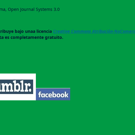
orma, Open Journal Systems 3.0
tribuye bajo unaa licencia
Creative Commons Atribución-NoComerci
ista es completamente gratuito.