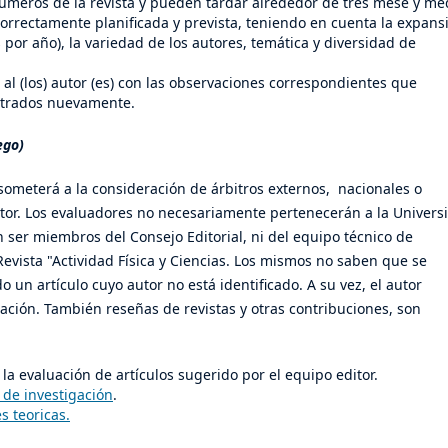
úmeros de la revista y pueden tardar alrededor de tres mese y me
correctamente planificada y prevista, teniendo en cuenta la expans
 por año), la variedad de los autores, temática y diversidad de
al (los) autor (es) con las observaciones correspondientes que
bitrados nuevamente.
ego)
someterá a la consideración de árbitros externos, nacionales o
itor. Los evaluadores no necesariamente pertenecerán a la Univers
ser miembros del Consejo Editorial, ni del equipo técnico de
evista "Actividad Física y Ciencias. Los mismos no saben que se
 un artículo cuyo autor no está identificado. A su vez, el autor
ación. También reseñas de revistas y otras contribuciones, son
 la evaluación de artículos sugerido por el equipo editor.
s de investigación
.
s teoricas.