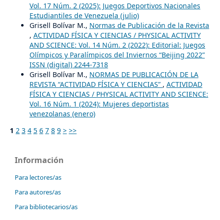
Vol. 17 Núm. 2 (2025): Juegos Deportivos Nacionales
Estudiantiles de Venezuela (julio)
Grisell Bolívar M.,
Normas de Publicación de la Revista
,
ACTIVIDAD FÍSICA Y CIENCIAS / PHYSICAL ACTIVITY
AND SCIENCE: Vol. 14 Núm. 2 (2022): Editorial: Juegos
Olímpicos y Paralímpicos del Inviernos “Beijing 2022”
ISSN (digital) 2244-7318
Grisell Bolívar M.,
NORMAS DE PUBLICACIÓN DE LA
REVISTA “ACTIVIDAD FÍSICA Y CIENCIAS”
,
ACTIVIDAD
FÍSICA Y CIENCIAS / PHYSICAL ACTIVITY AND SCIENCE:
Vol. 16 Núm. 1 (2024): Mujeres deportistas
venezolanas (enero)
1
2
3
4
5
6
7
8
9
>
>>
Información
Para lectores/as
Para autores/as
Para bibliotecarios/as