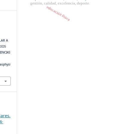
gestión, calidad, excelencia, deporte.
educación física
LAR A
RIOS
IENCIAS
iasphysi
lares.
4-