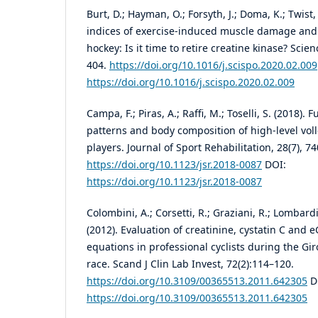
Burt, D.; Hayman, O.; Forsyth, J.; Doma, K.; Twist
indices of exercise-induced muscle damage and 
hockey: Is it time to retire creatine kinase? Scie
404.
https://doi.org/10.1016/j.scispo.2020.02.009
https://doi.org/10.1016/j.scispo.2020.02.009
Campa, F.; Piras, A.; Raffi, M.; Toselli, S. (2018)
patterns and body composition of high-level vol
players. Journal of Sport Rehabilitation, 28(7), 7
https://doi.org/10.1123/jsr.2018-0087
DOI:
https://doi.org/10.1123/jsr.2018-0087
Colombini, A.; Corsetti, R.; Graziani, R.; Lombardi,
(2012). Evaluation of creatinine, cystatin C and 
equations in professional cyclists during the Gir
race. Scand J Clin Lab Invest, 72(2):114–120.
https://doi.org/10.3109/00365513.2011.642305
D
https://doi.org/10.3109/00365513.2011.642305