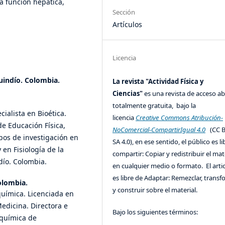
a función hepática,
Sección
Artículos
Licencia
uindío. Colombia.
La revista "Actividad Física y
Ciencias"
es una revista de acceso ab
totalmente gratuita, bajo la
ialista en Bioética.
licencia
Creative Commons Atribución-
de Educación Física,
NoComercial-CompartirIgual 4.0
(CC B
pos de investigación en
SA 4.0), en ese sentido, el público es l
en Fisiología de la
compartir: Copiar y redistribuir el mat
dío. Colombia.
en cualquier medio o formato. El artic
es libre de Adaptar: Remezclar, trans
olombia.
y construir sobre el material.
química. Licenciada en
edicina. Directora e
Bajo los siguientes términos:
oquímica de