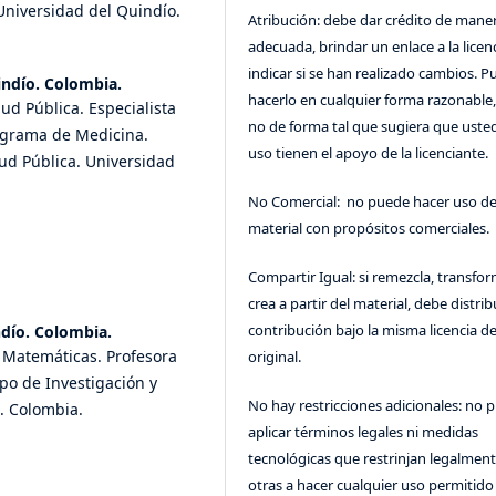
niversidad del Quindío.
Atribución: debe dar crédito de mane
adecuada, brindar un enlace a la licenc
indicar si se han realizado cambios. 
indío. Colombia.
hacerlo en cualquier forma razonable
ud Pública. Especialista
no de forma tal que sugiera que uste
ograma de Medicina.
uso tienen el apoyo de la licenciante.
ud Pública. Universidad
No Comercial: no puede hacer uso de
material con propósitos comerciales.
Compartir Igual: si remezcla, transfo
crea a partir del material, debe distrib
contribución bajo la misma licencia de
ndío. Colombia.
n Matemáticas. Profesora
original.
po de Investigación y
No hay restricciones adicionales: no 
o. Colombia.
aplicar términos legales ni medidas
tecnológicas que restrinjan legalment
otras a hacer cualquier uso permitido 