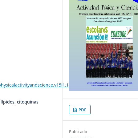
physicalactivityandscience.v15i1.1483
lípidos, citoquinas
PDF
Publicado