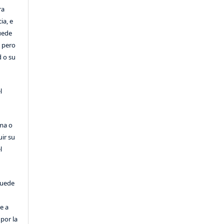
ra
ia, e
Puede
, pero
d o su
l
rma o
uir su
l
puede
e a
por la