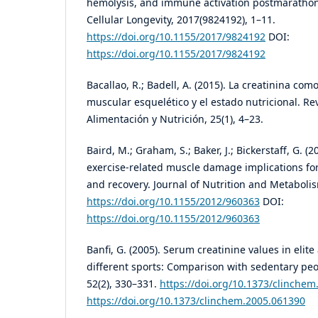
hemolysis, and immune activation postmarathon
Cellular Longevity, 2017(9824192), 1–11.
https://doi.org/10.1155/2017/9824192
DOI:
https://doi.org/10.1155/2017/9824192
Bacallao, R.; Badell, A. (2015). La creatinina com
muscular esquelético y el estado nutricional. R
Alimentación y Nutrición, 25(1), 4–23.
Baird, M.; Graham, S.; Baker, J.; Bickerstaff, G. (
exercise-related muscle damage implications f
and recovery. Journal of Nutrition and Metabolis
https://doi.org/10.1155/2012/960363
DOI:
https://doi.org/10.1155/2012/960363
Banfi, G. (2005). Serum creatinine values in elit
different sports: Comparison with sedentary peop
52(2), 330–331.
https://doi.org/10.1373/clinche
https://doi.org/10.1373/clinchem.2005.061390