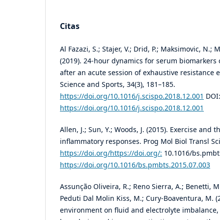
Citas
Al Fazazi, S.; Stajer, V.; Drid, P.; Maksimovic, N.; M
(2019). 24-hour dynamics for serum biomarkers 
after an acute session of exhaustive resistance e
Science and Sports, 34(3), 181–185.
https://doi.org/10.1016/j.scispo.2018.12.001
DOI
https://doi.org/10.1016/j.scispo.2018.12.001
Allen, J.; Sun, Y.; Woods, J. (2015). Exercise and t
inflammatory responses. Prog Mol Biol Transl Sci
https://doi.org/https://doi.org/:
10.1016/bs.pmbts
https://doi.org/10.1016/bs.pmbts.2015.07.003
Assunção Oliveira, R.; Reno Sierra, A.; Benetti, M.
Peduti Dal Molin Kiss, M.; Cury-Boaventura, M. (
environment on fluid and electrolyte imbalance