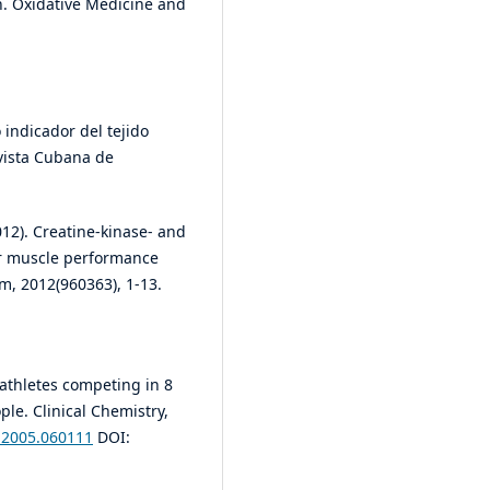
. Oxidative Medicine and
o indicador del tejido
evista Cubana de
2012). Creatine-kinase- and
or muscle performance
m, 2012(960363), 1-13.
e athletes competing in 8
le. Clinical Chemistry,
m.2005.060111
DOI: