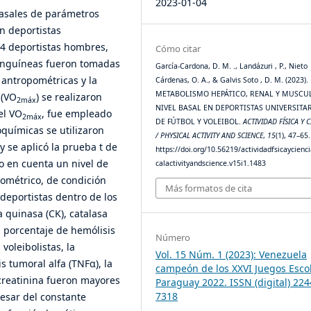
2023-01-04
 basales de parámetros
n deportistas
 54 deportistas hombres,
Cómo citar
 sanguíneas fueron tomadas
García-Cardona, D. M. ., Landázuri , P., Nieto
 antropométricas y la
Cárdenas, O. A., & Galvis Soto , D. M. (2023).
METABOLISMO HEPÁTICO, RENAL Y MUSCU
 (VO
) se realizaron
2máx
NIVEL BASAL EN DEPORTISTAS UNIVERSITA
el VO
, fue empleado
2máx
DE FÚTBOL Y VOLEIBOL.
ACTIVIDAD FÍSICA Y C
oquímicas se utilizaron
/ PHYSICAL ACTIVITY AND SCIENCE
,
15
(1), 47–65.
 se aplicó la prueba t de
https://doi.org/10.56219/actividadfsicaycienc
o en cuenta un nivel de
calactivityandscience.v15i1.1483
pométrico, de condición
Más formatos de cita
 deportistas dentro de los
 quinasa (CK), catalasa
l porcentaje de hemólisis
Número
voleibolistas, la
Vol. 15 Núm. 1 (2023): Venezuela
s tumoral alfa (TNFα), la
campeón de los XXVI Juegos Esco
creatinina fueron mayores
Paraguay 2022. ISSN (digital) 224
7318
pesar del constante