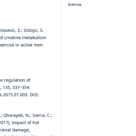
licencia.
ilosevic, Z.; Ostojic, S.
of creatine metabolism
xercise in active men.
:
he regulation of
, 135, 337–354.
.2015.07.003. DOI:
; Ghorayeb, N.; Sierra, C.;
2017). Impact of hot
, renal damage,