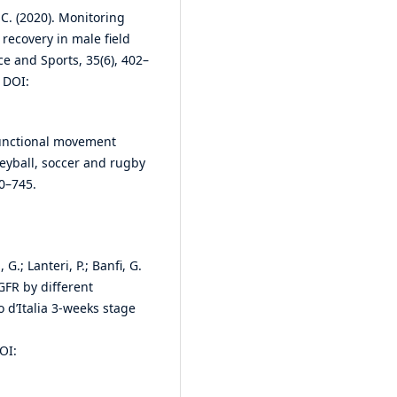
, C. (2020). Monitoring
recovery in male field
nce and Sports, 35(6), 402–
DOI:
. Functional movement
leyball, soccer and rugby
40–745.
 G.; Lanteri, P.; Banfi, G.
eGFR by different
o d’Italia 3-weeks stage
OI: