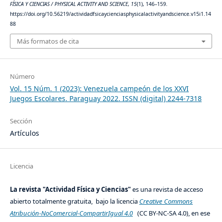
FÍSICA Y CIENCIAS / PHYSICAL ACTIVITY AND SCIENCE
,
15
(1), 146–159.
https://doi.org/10.56219/actividadfsicaycienciasphysicalactivityandscience.v15i1.14
88
Más formatos de cita
Número
Vol. 15 Núm. 1 (2023): Venezuela campeón de los XXVI
Juegos Escolares. Paraguay 2022. ISSN (digital) 2244-7318
Sección
Artículos
Licencia
La revista "Actividad Física y Ciencias"
es una revista de acceso
abierto totalmente gratuita, bajo la licencia
Creative Commons
Atribución-NoComercial-CompartirIgual 4.0
(CC BY-NC-SA 4.0), en ese