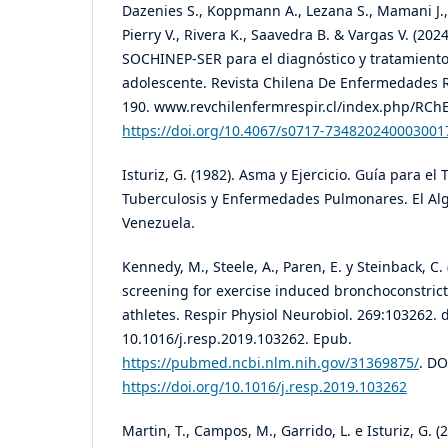
Dazenies S., Koppmann A., Lezana S., Mamani J.,
Pierry V., Rivera K., Saavedra B. & Vargas V. (20
SOCHINEP-SER para el diagnóstico y tratamiento
adolescente. Revista Chilena De Enfermedades Re
190. www.revchilenfermrespir.cl/index.php/RChE
https://doi.org/10.4067/s0717-734820240003001
Isturiz, G. (1982). Asma y Ejercicio. Guía para e
Tuberculosis y Enfermedades Pulmonares. El Alg
Venezuela.
Kennedy, M., Steele, A., Paren, E. y Steinback, C. 
screening for exercise induced bronchoconstrict
athletes. Respir Physiol Neurobiol. 269:103262. d
10.1016/j.resp.2019.103262. Epub.
https://pubmed.ncbi.nlm.nih.gov/31369875/
. DO
https://doi.org/10.1016/j.resp.2019.103262
Martin, T., Campos, M., Garrido, L. e Isturiz, G. 