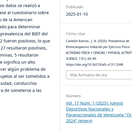
os datos se realizó a
Publicado
ase al cuestionario sobre
2025-01-10
o de la American
zado para determinar
Cómo citar
 prevalencia del BIEF del
2 fueron positivos, lo que
Canelón Ramos , J. A. (2025). Prevalencia de
Broncoespasmo Inducido por Ejercicio Físico .
27 resultaron positivos,
ACTIVIDAD FÍSICA Y CIENCIAS / PHYSICAL ACTIVI
ninas, 5 resultaron
SCIENCE
,
17
(1), 69–89.
 significa un alto
https://doi.org/10.56219/afc.v17i1.3348
decer algún problema de
Más formatos de cita
sujetos al ser sometidos a
sidad, conducirlos
ra de someterse a las
Número
Vol. 17 Núm. 1 (2025): Juegos
Deportivos Nacionales y
Paranacionales de Venezuela "Or
2024" (enero)