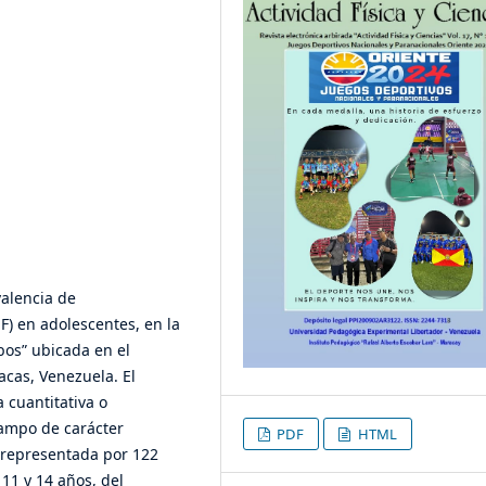
valencia de
F) en adolescentes, en la
bos” ubicada en el
acas, Venezuela. El
cuantitativa o
 campo de carácter
PDF
HTML
e representada por 122
11 y 14 años, del