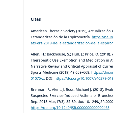
Citas
American Thoracic Society (2019), Actualización 
Estandarización de la Espirometría.
https://neu
ats-ers-2019-de-la-estandarizacion-de-la-espiro
Allen, H.; Backhouse, S.; Hull, J.; Price, O. (2018).
Therapeutic Use Exemption and Medication in A
Narrative Review and Critical Appraisal of Curre
Sports Medicine (2019) 49:659–668.
https://doi.
01075-z
. DOI:
https://doi.org/10.1007/s40279-01
Brennan, F.; Alent, J. Ross, Michael J. (2018). Eva
Suspected Exercise-Induced Asthma or Broncho
Rep. 2018 Mar;17(3): 85-89. doi: 10.1249/JSR.00
https://doi.org/10.1249/JSR.0000000000000463