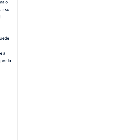
rma o
uir su
l
puede
e a
por la