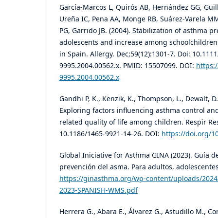
García-Marcos L, Quirós AB, Hernández GG, Guil
Ureña IC, Pena AA, Monge RB, Suárez-Varela MM,
PG, Garrido JB. (2004). Stabilization of asthma 
adolescents and increase among schoolchildren 
in Spain. Allergy. Dec;59(12):1301-7. Doi: 10.1111
9995.2004.00562.x. PMID: 15507099. DOI:
https:
9995.2004.00562.x
Gandhi P, K., Kenzik, K., Thompson, L., Dewalt, D. 
Exploring factors influencing asthma control an
related quality of life among children. Respir Res
10.1186/1465-9921-14-26. DOI:
https://doi.org/
Global Iniciative for Asthma GINA (2023). Guía de
prevención del asma. Para adultos, adolescentes
https://ginasthma.org/wp-content/uploads/2024
2023-SPANISH-WMS.pdf
Herrera G., Abara E., Álvarez G., Astudillo M., Cor