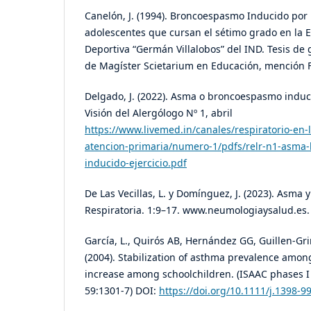
Canelón, J. (1994). Broncoespasmo Inducido por E
adolescentes que cursan el sétimo grado en la 
Deportiva “Germán Villalobos” del IND. Tesis de g
de Magíster Scietarium en Educación, mención Fis
Delgado, J. (2022). Asma o broncoespasmo induci
Visión del Alergólogo Nº 1, abril
https://www.livemed.in/canales/respiratorio-en-l
atencion-primaria/numero-1/pdfs/relr-n1-asma
inducido-ejercicio.pdf
De Las Vecillas, L. y Domínguez, J. (2023). Asma 
Respiratoria. 1:9–17. www.neumologiaysalud.es.
García, L., Quirós AB, Hernández GG, Guillen-Gri
(2004). Stabilization of asthma prevalence amo
increase among schoolchildren. (ISAAC phases I an
59:1301-7) DOI:
https://doi.org/10.1111/j.1398-9