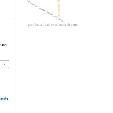
educación física
educação física, brasil, história
gestión, calidad, excelencia, deporte.
TY AND
iente