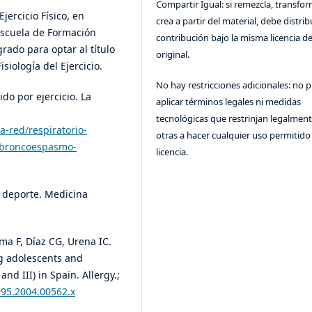
Compartir Igual: si remezcla, transfo
jercicio Físico, en
crea a partir del material, debe distrib
Escuela de Formación
contribución bajo la misma licencia de
rado para optar al título
original.
iología del Ejercicio.
No hay restricciones adicionales: no 
do por ejercicio. La
aplicar términos legales ni medidas
tecnológicas que restrinjan legalment
a-red/respiratorio-
otras a hacer cualquier uso permitido 
-broncoespasmo-
licencia.
y deporte. Medicina
ma F, Díaz CG, Urena IC.
ng adolescents and
d III) in Spain. Allergy.;
995.2004.00562.x