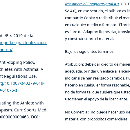
NoComercial-CompartirIgual 4.0
(CC B
SA 4.0), en ese sentido, el público es l
compartir: Copiar y redistribuir el mat
en cualquier medio o formato. El artic
es libre de Adaptar: Remezclar, trans
Ats/Ers 2019 de la
y construir sobre el material.
moped.org/actualizacion-
metria/
.
Bajo los siguientes términos:
 Anti‐doping Policy,
Atribución: debe dar crédito de mane
thletes with Asthma: A
adecuada, brindar un enlace a la licenc
nt Regulations Use.
indicar si se han realizado cambios. 
org/10.1007/s40279-019-
hacerlo en cualquier forma razonable
9-01075-z
no de forma tal que sugiera que uste
uso tienen el apoyo de la licenciante.
luating the Athlete with
spasm. Curr Sports Med
No Comercial: no puede hacer uso de
00000000000463. DOI:
material con propósitos comerciales.