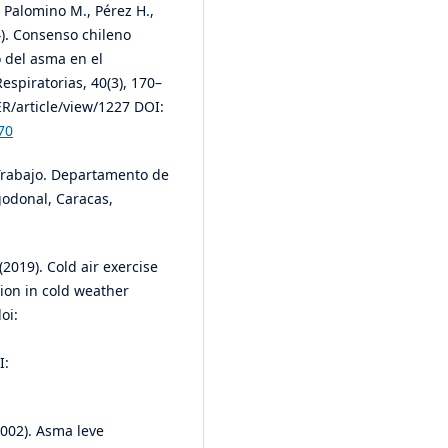
 Palomino M., Pérez H.,
24). Consenso chileno
 del asma en el
spiratorias, 40(3), 170–
R/article/view/1227 DOI:
70
l Trabajo. Departamento de
odonal, Caracas,
(2019). Cold air exercise
ion in cold weather
oi:
I:
(2002). Asma leve