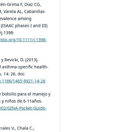
lén-Grima F, Díaz CG,
 Varela AL, Cabanillas
prevalence among
(ISAAC phases I and III)
/j.1398-
//doi.org/10.1111/j.1398-
y Revicki, D. (2013).
d asthma-specific health-
. 14: 26. doi:
10.1186/1465-9921-14-26
 bolsillo para el manejo y
 y niños de 6-11años.
/02/GINA-Pocket-Guide-
rales V., Chala C.,