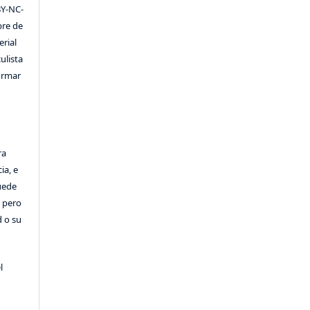
Y-NC-
ibre de
erial
ulista
formar
ra
ia, e
Puede
, pero
d o su
l