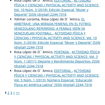
Rosa López de D´ ´Amico,
EDITORIAL
,
ACTIVIDAD
FÍSICA Y CIENCIAS / PHYSICAL ACTIVITY AND SCIENCE:
Vol. 10 Núm. 3 (2018): Edición Especial “Mujer y
Deporte” ISSN (digital) 2244-7318
Yolimar Loroima, Rosa López de D´ ´Amico,
EL
ARBITRAJE: UNA MIRADA FEMENIL EN EL FÚTBOL
VENEZOLANO REFERRING: A FEMALE VIEW IN
VENEZUELAN FOOTBALL
,
ACTIVIDAD FÍSICA Y
CIENCIAS / PHYSICAL ACTIVITY AND SCIENCE: Vol. 10
Núm. 3 (2018): Edición Especial “Mujer y Deporte” ISSN
(digital) 2244-7318
Rosa López de D´ ´Amico,
PORTADA
,
ACTIVIDAD FÍSICA
Y CIENCIAS / PHYSICAL ACTIVITY AND SCIENCE: Vol. 3
Núm. 1 (2011): Deporte y Rendimiento Deportivo. ISSN
(digital) 2244-7318
Rosa López de D´ ´Amico,
EDITORIAL
,
ACTIVIDAD
FÍSICA Y CIENCIAS / PHYSICAL ACTIVITY AND SCIENCE:
Vol. 5 Núm. 1 (2013): Número Especial "Educación
Física en América Latina" ISSN (digital) 2244-7318
1
2
3
>
>>