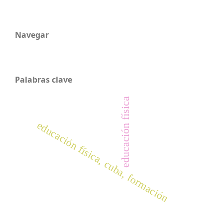
Navegar
Palabras clave
educación física
educación física, cuba, formación