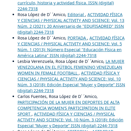
currículo, historia y actividad física. ISSN (digital)
2244-7318
Rosa López de D´ ´Amico,
Editorial
,
ACTIVIDAD FÍSICA
Y CIENCIAS / PHYSICAL ACTIVITY AND SCIENCE: Vol. 13
Núm. 2 (2021): 20 Aniversario de "EDUFISADRED" ISSN
(digital) 2244-7318
Rosa López de D´ ´Amico,
PORTADA
,
ACTIVIDAD FÍSICA
Y CIENCIAS / PHYSICAL ACTIVITY AND SCIENCE: Vol. 5
Núm. 1 (2013): Número Especial "Educación Física en
América Latina" ISSN (digital) 2244-7318
Lesbia Verenzuela, Rosa López de D´ ´Amico,
LA MUJER
VENEZOLANA EN EL FÚTBOL FEMENINO VENEZUELAN
WOMEN IN FEMALE FOOTBALL
,
ACTIVIDAD FÍSICA Y
CIENCIAS / PHYSICAL ACTIVITY AND SCIENCE: Vol. 10
Núm. 3 (2018): Edición Especial “Mujer y Deporte” ISSN
(digital) 2244-7318
Carlos Fuentes, Rosa López de D´ ´Amico,
PARTICIPACIÓN DE LA MUJER EN DEPORTES DE ALTA
COMPETENCIA WOMEN’S PARTICIPATION IN ELITE
SPORT
,
ACTIVIDAD FÍSICA Y CIENCIAS / PHYSICAL
ACTIVITY AND SCIENCE: Vol. 10 Núm. 3 (2018): Edición
Especial “Mujer y Deporte” ISSN (digital) 2244-7318