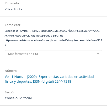
Publicado
2022-10-17
Cómo citar
López de D´ ´Amico, R. (2022). EDITORIAL.
ACTIVIDAD FÍSICA Y CIENCIAS / PHYSICAL
ACTIVITY AND SCIENCE
,
1
(1). Recuperado a partir de
http://www.revistas.upel.edu.ve/index.php/actividadfisicayciencias/article/view/125
7
Más formatos de cita
Número
Vol. 1 Núm. 1 (2009): Experiencias variadas en actividad
física y deportes. ISSN (digital) 2244-7318
Sección
Consejo Editorial