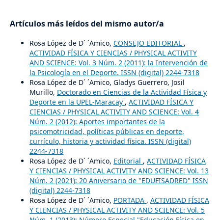
Artículos más leídos del mismo autor/a
Rosa López de D´ ´Amico,
CONSEJO EDITORIAL
,
ACTIVIDAD FÍSICA Y CIENCIAS / PHYSICAL ACTIVITY
AND SCIENCE: Vol. 3 Núm. 2 (2011): la Intervención de
la Psicología en el Deporte. ISSN (digital) 2244-7318
Rosa López de D´ ´Amico, Gladys Guerrero, Josil
Murillo,
Doctorado en Ciencias de la Actividad Física y
Deporte en la UPEL-Maracay
,
ACTIVIDAD FÍSICA Y
CIENCIAS / PHYSICAL ACTIVITY AND SCIENCE: Vol. 4
Núm. 2 (2012): Aportes importantes de la
psicomotricidad, políticas públicas en deporte,
currículo, historia y actividad física. ISSN (digital)
2244-7318
Rosa López de D´ ´Amico,
Editorial
,
ACTIVIDAD FÍSICA
Y CIENCIAS / PHYSICAL ACTIVITY AND SCIENCE: Vol. 13
Núm. 2 (2021): 20 Aniversario de "EDUFISADRED" ISSN
(digital) 2244-7318
Rosa López de D´ ´Amico,
PORTADA
,
ACTIVIDAD FÍSICA
Y CIENCIAS / PHYSICAL ACTIVITY AND SCIENCE: Vol. 5
Núm. 1 (2013): Número Especial "Educación Física en