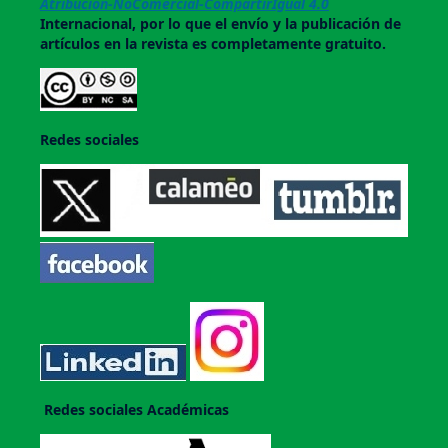
Atribución-NoComercial-CompartirIgual 4.0
Internacional, por lo que el envío y la publicación de
artículos en la revista es completamente gratuito.
Redes sociales
Redes sociales Académicas