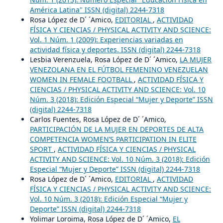
América Latina" ISSN (digital) 2244-7318
Rosa López de D´ ´Amico,
EDITORIAL
,
ACTIVIDAD
FÍSICA Y CIENCIAS / PHYSICAL ACTIVITY AND SCIENCE:
Vol. 1 Núm. 1 (2009): Experiencias variadas en
actividad física y deportes. ISSN (digital) 2244-7318
Lesbia Verenzuela, Rosa López de D´ ´Amico,
LA MUJER
VENEZOLANA EN EL FÚTBOL FEMENINO VENEZUELAN
WOMEN IN FEMALE FOOTBALL
,
ACTIVIDAD FÍSICA Y
CIENCIAS / PHYSICAL ACTIVITY AND SCIENCE: Vol. 10
Núm. 3 (2018): Edición Especial “Mujer y Deporte” ISSN
(digital) 2244-7318
Carlos Fuentes, Rosa López de D´ ´Amico,
PARTICIPACIÓN DE LA MUJER EN DEPORTES DE ALTA
COMPETENCIA WOMEN’S PARTICIPATION IN ELITE
SPORT
,
ACTIVIDAD FÍSICA Y CIENCIAS / PHYSICAL
ACTIVITY AND SCIENCE: Vol. 10 Núm. 3 (2018): Edición
Especial “Mujer y Deporte” ISSN (digital) 2244-7318
Rosa López de D´ ´Amico,
EDITORIAL
,
ACTIVIDAD
FÍSICA Y CIENCIAS / PHYSICAL ACTIVITY AND SCIENCE:
Vol. 10 Núm. 3 (2018): Edición Especial “Mujer y
Deporte” ISSN (digital) 2244-7318
Yolimar Loroima, Rosa López de D´ ´Amico,
EL