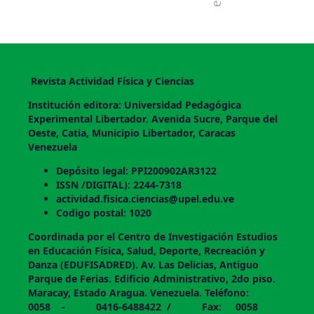
Revista Actividad Física y Ciencias
Institución editora: Universidad Pedagógica
Experimental Libertador. Avenida Sucre, Parque del
Oeste, Catia, Municipio Libertador, Caracas
Venezuela
Depósito legal: PPI200902AR3122
ISSN /DIGITAL): 2244-7318
actividad.fisica.ciencias@upel.edu.ve
Codigo postal: 1020
Coordinada por el Centro de Investigación Estudios
en Educación Física, Salud, Deporte, Recreación y
Danza (EDUFISADRED). Av. Las Delicias, Antiguo
Parque de Ferias. Edificio Administrativo, 2do piso.
Maracay, Estado Aragua. Venezuela. Teléfono:
0058 - 0416-6488422 / Fax: 0058