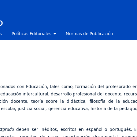
O
s
Políticas Editoriales
Normas de Publicación
cionados con Educación, tales como, formación del profesorado en
 educación intercultural, desarrollo profesional del docente, recurs
ión docente, teoría sobre la didáctica, filosofía de la educac
escolar, justicia social, gerencia educativa
, historia de la pedagog
stgrado
deben ser inéditos, escritos en español o portugués. E
inadas, reportes de casos, investigación documental, propue