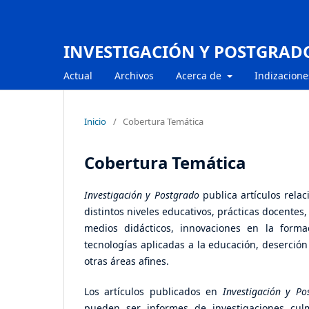
INVESTIGACIÓN Y POSTGRAD
Actual
Archivos
Acerca de
Indizacione
Inicio
/
Cobertura Temática
Cobertura Temática
Investigación y Postgrado
publica artículos rela
distintos niveles educativos, prácticas docentes,
medios didácticos, innovaciones en la formac
tecnologías aplicadas a la educación, deserción 
otras áreas afines.
Los artículos publicados en
Investigación y Po
pueden ser informes de investigaciones culm