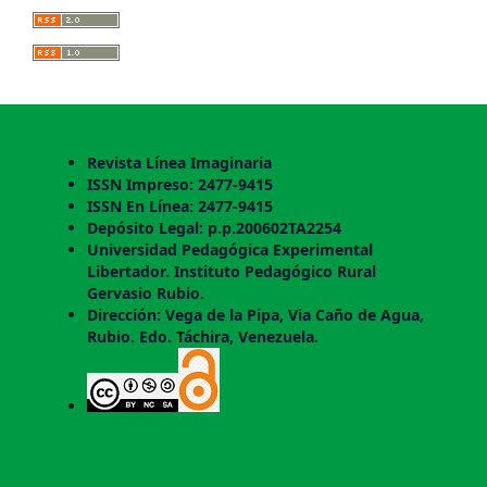
Revista Línea Imaginaria
ISSN Impreso: 2477-9415
ISSN En Línea: 2477-9415
Depósito Legal: p.p.200602TA2254
Universidad Pedagógica Experimental
Libertador. Instituto Pedagógico Rural
Gervasio Rubio.
Dirección: Vega de la Pipa, Via Caño de Agua,
Rubio. Edo. Táchira, Venezuela.