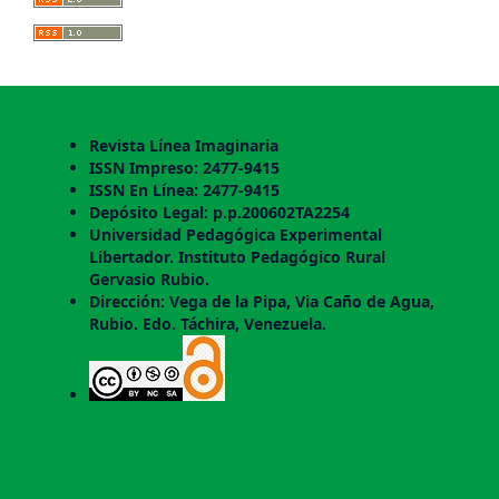
Revista Línea Imaginaria
ISSN Impreso: 2477-9415
ISSN En Línea: 2477-9415
Depósito Legal: p.p.200602TA2254
Universidad Pedagógica Experimental
Libertador. Instituto Pedagógico Rural
Gervasio Rubio.
Dirección: Vega de la Pipa, Via Caño de Agua,
Rubio. Edo. Táchira, Venezuela.