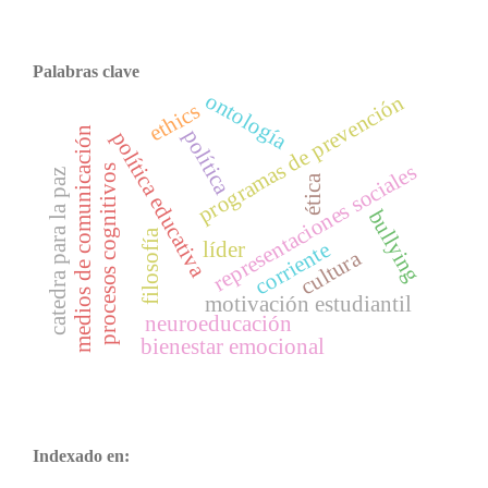
Palabras clave
ontología
programas de prevención
ethics
medios de comunicación
política
política educativa
representaciones sociales
procesos cognitivos
catedra para la paz
ética
bullying
filosofía
líder
corriente
cultura
motivación estudiantil
neuroeducación
bienestar emocional
Indexado en: