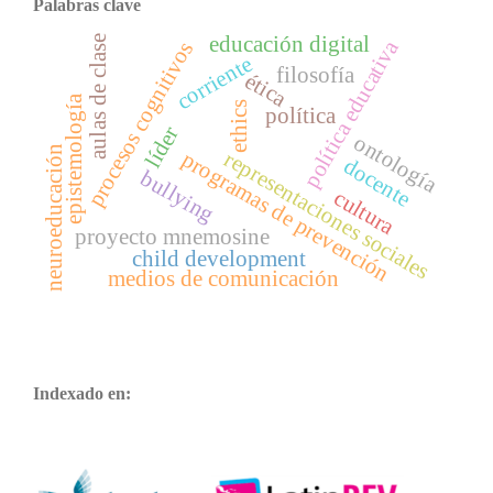
Palabras clave
educación digital
aulas de clase
política educativa
procesos cognitivos
corriente
filosofía
ética
epistemología
ethics
política
líder
ontología
neuroeducación
representaciones sociales
programas de prevención
docente
bullying
cultura
proyecto mnemosine
child development
medios de comunicación
Indexado en: