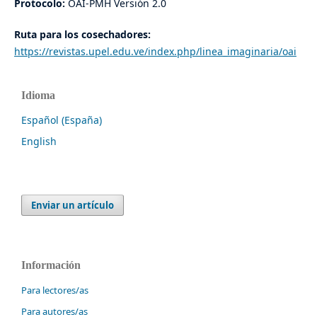
Protocolo:
OAI-PMH Versión 2.0
Ruta para los cosechadores:
https://revistas.upel.edu.ve/index.php/linea_imaginaria/oai
Idioma
Español (España)
English
Enviar un artículo
Información
Para lectores/as
Para autores/as