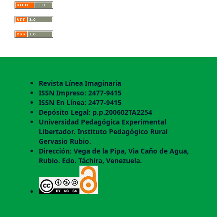
Revista Línea Imaginaria
ISSN Impreso: 2477-9415
ISSN En Línea: 2477-9415
Depósito Legal: p.p.200602TA2254
Universidad Pedagógica Experimental
Libertador. Instituto Pedagógico Rural
Gervasio Rubio.
Dirección: Vega de la Pipa, Via Caño de Agua,
Rubio. Edo. Táchira, Venezuela.