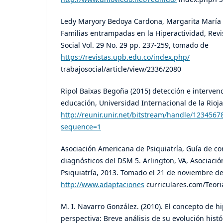
Ledy Maryory Bedoya Cardona, Margarita María Al
Familias entrampadas en la Hiperactividad, Revi
Social Vol. 29 No. 29 pp. 237-259, tomado de
https://revistas.upb.edu.co/index.php/
trabajosocial/article/view/2336/2080
Ripol Baixas Begoña (2015) detección e interven
educación, Universidad Internacional de la Rioj
http://reunir.unir.net/bitstream/handle/12345
sequence=1
Asociación Americana de Psiquiatría, Guía de con
diagnósticos del DSM 5. Arlington, VA, Asociaci
Psiquiatría, 2013. Tomado el 21 de noviembre d
http://www.adaptaciones
curriculares.com/Teo
M. I. Navarro González. (2010). El concepto de hi
perspectiva: Breve análisis de su evolución histó