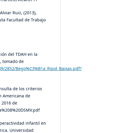
viar Ruiz, (2013),
sta Facultad de Trabajo
ción del TDAH en la
a, tomado de
6789/2852/Bego%C3%B1a_Ripol_Baixas.pdf?
sulta de los criterios
ón Americana de
e 2016 de
ria%208%20DSMV.pdf
peractividad infantil en
rica. Universidad