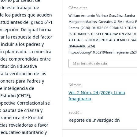
torno por Déficit de
 de este trabajo fue
Cómo citar
a de los padres que acuden
William Armando Marinez González, Sandra
estudiantes del grado 6°-1
Margareth Marinez González, & Elvia María P
Ramos. (2026). PAUTAS DE CRIANZA Y TDAH
oncepción. De igual forma
ESTUDIANTES DE SECUNDARIA: UN VÍNCU
ar la respuesta del factor
AFECTA EL RENDIMIENTO ACADÉMICO.
LÍNE
incluir a los padres y
IMAGINARIA
,
2
(24).
ón planteado. La muestra
https://doi.org/10.56219/lneaimaginaria.v2i2
ades comprendidas entre
Más formatos de cita
stitución Educativa
la verificación de los
 Conners para Padres y
Número
e inteligencia de
Vol. 2 Núm. 24 (2026): Línea
Estudio (CHTE),
Imaginaria
spectiva Correlacional se
s pautas de crianza y
Sección
aramétrica de Kruskal
Reporte de Investigación
cias reveladoras a favor
educativo autoritario y