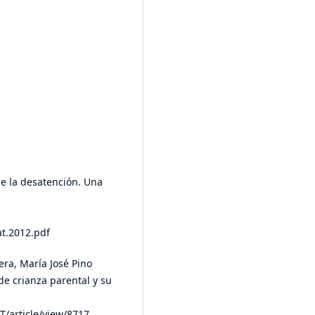
de la desatención. Una
at.2012.pdf
era, María José Pino
de crianza parental y su
/article/view/8717