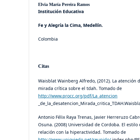
Elvia María Pereira Ramos
Institución Educativa
Fe y Alegría la Cima, Medellín.
Colombia
Citas
Waisblat Wainberg Alfredo, (2012). La atención 
mirada crítica sobre el tdah. Tomado de
http://www.procc.org/pdf/La_atencion
_de_la_desatencion_Mirada_critica_TDAH.Waisbl
Antonio Félix Raya Trenas, Javier Herreruzo Cabr
Osuna. (2008) Universidad de Cordoba. El estilo 
relación con la hiperactividad. Tomado de
http://www.unioviedo.net/reunido/
index.php/PST