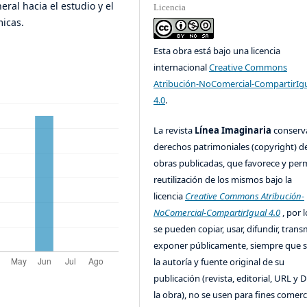
eral hacia el estudio y el
Licencia
icas.
Esta obra está bajo una licencia
internacional
Creative Commons
Atribución-NoComercial-CompartirIg
4.0
.
La revista
Línea Imaginaria
conserv
derechos patrimoniales (copyright) de
obras publicadas, que favorece y perm
reutilización de los mismos bajo la
licencia
Creative Commons Atribución-
NoComercial-CompartirIgual 4.0
, por l
se pueden copiar, usar, difundir, transm
exponer públicamente, siempre que se
la autoría y fuente original de su
publicación (revista, editorial, URL y 
la obra), no se usen para fines comerc