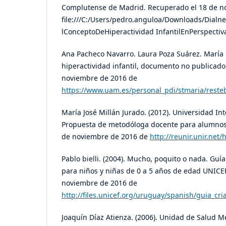
Complutense de Madrid. Recuperado el 18 de n
file:///C:/Users/pedro.anguloa/Downloads/Dialne
lConceptoDeHiperactividad InfantilEnPerspectiv
Ana Pacheco Navarro. Laura Poza Suárez. María
hiperactividad infantil, documento no publicado
noviembre de 2016 de
https://www.uam.es/personal_pdi/stmaria/reste
María José Millán Jurado. (2012). Universidad Int
Propuesta de metodóloga docente para alumnos
de noviembre de 2016 de
http://reunir.unir.ne
Pablo bielli. (2004). Mucho, poquito o nada. Guí
para niños y niñas de 0 a 5 años de edad UNICE
noviembre de 2016 de
http://files.unicef.org/uruguay/spanish/guia_cri
Joaquín Díaz Atienza. (2006). Unidad de Salud Me