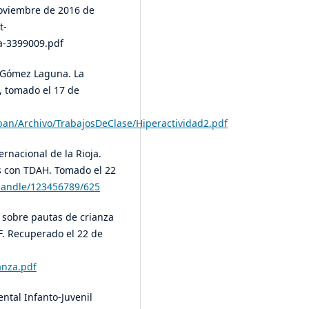
oviembre de 2016 de
t-
a-3399009.pdf
 Gómez Laguna. La
, tomado el 17 de
ban/Archivo/TrabajosDeClase/Hiperactividad2.pdf
ernacional de la Rioja.
 con TDAH. Tomado el 22
t/handle/123456789/625
a sobre pautas de crianza
F. Recuperado el 22 de
anza.pdf
ntal Infanto-Juvenil