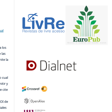
ual
a los
 las
ite la
o cual
itir y
 cite
DOI de
iales