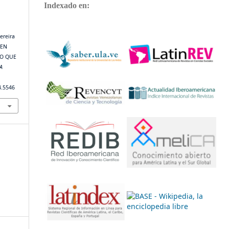
Indexado en:
ereira
 EN
LO QUE
A
4.5546