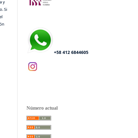
a y
o. Si
el
ión
+58 412 6844605
Número actual