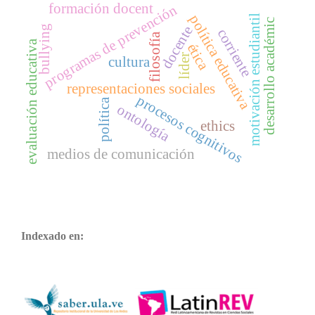
formación docent
programas de prevención
política educativa
motivación estudiantil
desarrollo académic
bullying
docente
corriente
filosofía
evaluación educativa
ética
líder
cultura
representaciones sociales
procesos cognitivos
política
ontología
ethics
medios de comunicación
Indexado en: