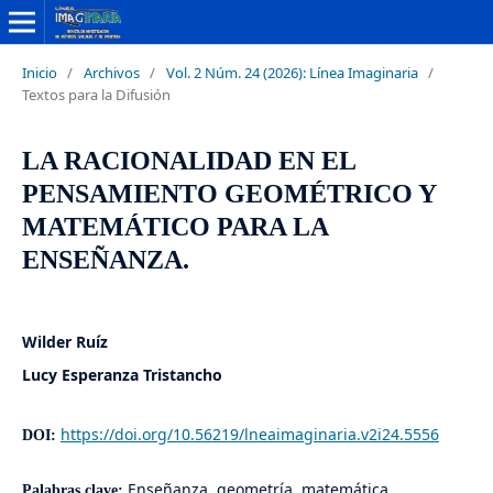
Inicio
/
Archivos
/
Vol. 2 Núm. 24 (2026): Línea Imaginaria
/
Textos para la Difusión
LA RACIONALIDAD EN EL
PENSAMIENTO GEOMÉTRICO Y
MATEMÁTICO PARA LA
ENSEÑANZA.
Wilder Ruíz
Lucy Esperanza Tristancho
https://doi.org/10.56219/lneaimaginaria.v2i24.5556
DOI:
Enseñanza, geometría, matemática,
Palabras clave: